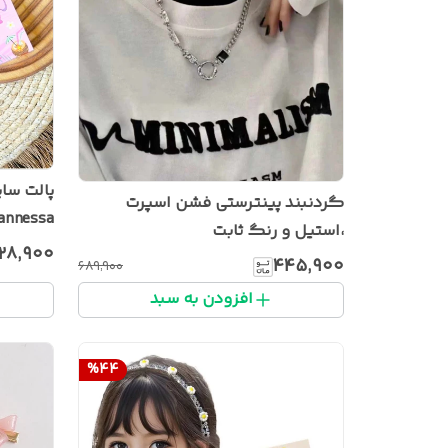
گردنبند پینترستی فشن اسپرت
annessa
،استیل و رنگ ثابت
۲۸٬۹۰۰
۴۴۵٬۹۰۰
۶۸۹٬۹۰۰
افزودن به سبد
%
44