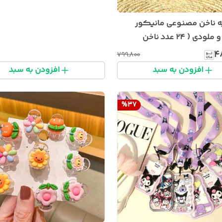
 ناخن مصنوعی مانیکور
کرومی و ملودی ( ۲۴ عدد ناخن
،لاک ، برچسب کرومی،گیره
۴
۷۹۹٬۸۰۰
و و دستبند کرومی)
افزودن به سبد
افزودن به سبد
%
37