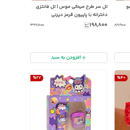
و
تل سر طرح میکی موس | تل فانتزی
دخترانه با پاپیون قرمز دیزنی
۱۹۸٬۸۰۰
۳۹۹٬۸۰۰
۸۹٬۹۰۰
افزودن به سبد
%
27
%
40