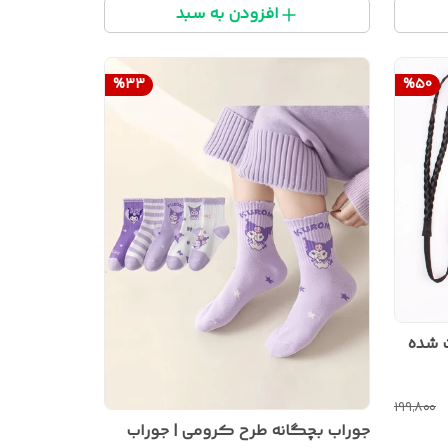
افزودن به سبد
%
33
%
50
 شده
۱۹۹٬۸۰۰
جوراب بچگانه طرح کرومی | جوراب