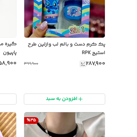
گیره مو
پک کرم دست و بالم لب وازلین طرح
پاپیون
استیج RPK
۵۸٬۹۰۰
۲۸۷٬۹۰۰
۳۹۹٬۹۰۰
افزودن به سبد
%
35