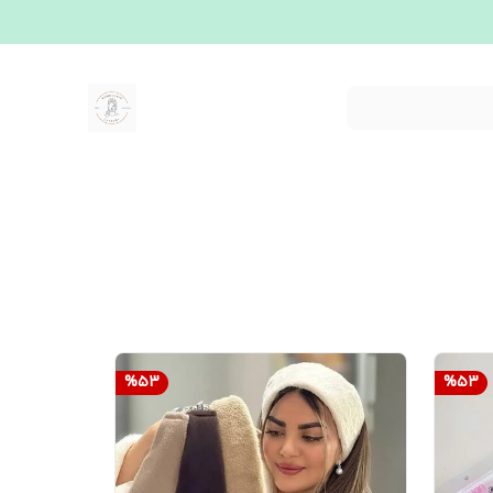
%
53
%
53