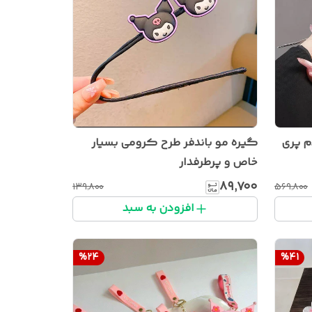
گیره مو باندفر طرح کرومی بسیار
م پری
خاص و پرطرفدار
۸۹٬۷۰۰
۱۳۹٬۸۰۰
۵۶۹٬۸۰۰
افزودن به سبد
%
24
%
41