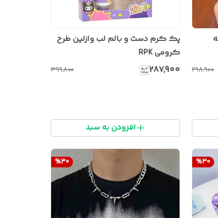
ه
پک کرم دست و بالم لب وازلین طرح
کرومی RPK
۲۸۷٬۹۰۰
۳۹۹٬۸۰۰
۲۹۸٬۹۰۰
افزودن به سبد
%
30
%
30