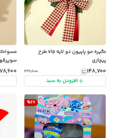
گیره مو پاپیون دو لایه vip طرح
مسواک ب
پیچازی
سوپرقهر
و...)
۱۷۸٬۶۰۰
۱۴۸٬۷۰۰
۲۹۹٬۸۰۰
افزودن به سبد
%
28