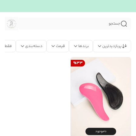
جستجو
پربازدیدترین
برندها
قیمت
دسته‌بندی
فقط مح
%
33
ناموجود