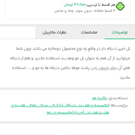
هر قسط با ترب‌پی:
۴۹٬۹۵۰
تومان
۴ قسط ماهانه. بدون سود، چک و ضامن.
توضیحات
مشخصات
نظرات کاربران
تل حریر دنباله دار در واقع یه نوع محصول دوکاره می باشد چون شما
میتوانید از آن هم به عنوان تل مو وهدبند استفاده کنید و هم از دنباله
های آن برای پاپیون زدن پشت موها ،بافتن دنباله ها به مو و ..... استفاده
کنید
دسته‌بندی
:
گیره مو
برچسب‌ها :
اکسسوری
هدبند_دنباله_دار
تل
تل_سر
تل_مو
تل_هدبندی
هدبند
هدبند_آویزدار
اکسسوری_مو