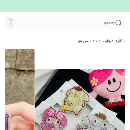
جستجو
گالری مروارید
کلیپس مو