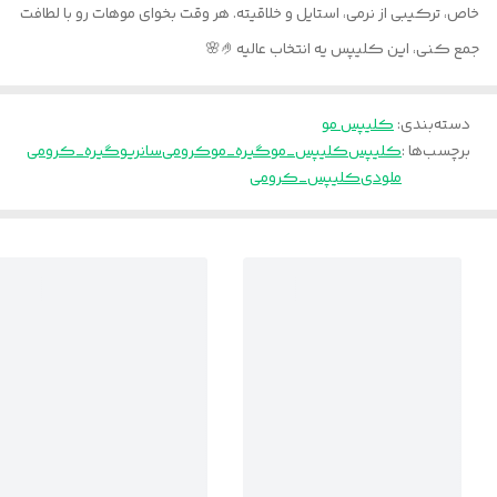
خاص، ترکیبی از نرمی، استایل و خلاقیته. هر وقت بخوای موهات رو با لطافت
جمع کنی، این کلیپس یه انتخاب عالیه🤌🌸
دسته‌بندی
:
کلیپس مو
برچسب‌ها :
کلیپس
کلیپس_مو
گیره_مو
کرومی
سانریو
گیره_کرومی
ملودی
کلیپس_کرومی