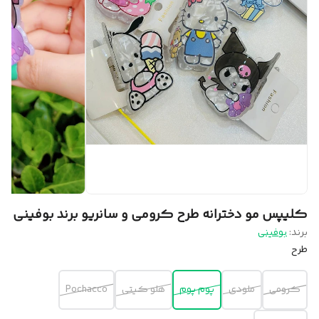
کلیپس مو دخترانه طرح کرومی و سانریو برند بوفینی
برند:
بوفینی
طرح
کرومی
ملودی
پوم پوم
هلو کیتی
Pochacco