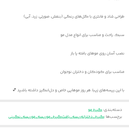
طراحی شاد و فانتزی با گل‌های رنگی (بنفش، صورتی، زرد، آبی)
سبک، راحت و مناسب برای انواع مدل مو
نصب آسان روی موهای بافته یا باز
مناسب برای کودکان و دختران نوجوان
با این ریسه‌های زیبا، هر روز موهایی خاص و دل‌انگیز داشته باشید 💕
دسته‌بندی
:
گیره مو
برچسب‌ها :
گیره_دخترانه
ریسه_بافت
گیره_مو
ریسه_مو
ریسه_نگینی