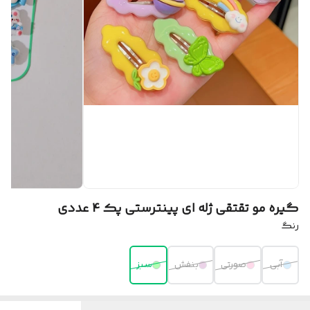
گیره مو تقتقی ژله ای پینترستی پک 4 عددی
رنگ
آبی
صورتی
بنفش
سبز