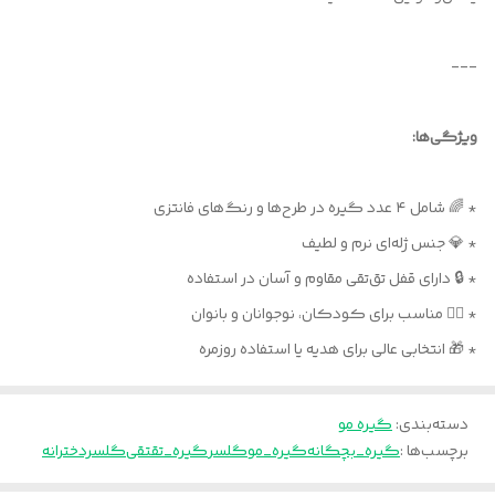
---
ویژگی‌ها:
* 🌈 شامل ۴ عدد گیره در طرح‌ها و رنگ‌های فانتزی
* 💎 جنس ژله‌ای نرم و لطیف
* 🔒 دارای قفل تق‌تقی مقاوم و آسان در استفاده
* 💇‍♀️ مناسب برای کودکان، نوجوانان و بانوان
* 🎁 انتخابی عالی برای هدیه یا استفاده روزمره
دسته‌بندی
:
گیره مو
برچسب‌ها :
گیره_بچگانه
گیره_مو
گلسر
گیره_تقتقی
گلسردخترانه