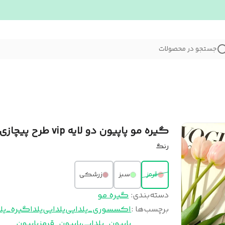
جستجو در محصولات
گیره مو پاپیون دو لایه vip طرح پیچازی
رنگ
قرمز
سبز
زرشکی
دسته‌بندی
:
گیره مو
برچسب‌ها :
اکسسوری_یلدایی
یلدایی
یلدا
گیره_یلد
پاپیون_یلدایی
پاپیون_قرمز
پاپیون