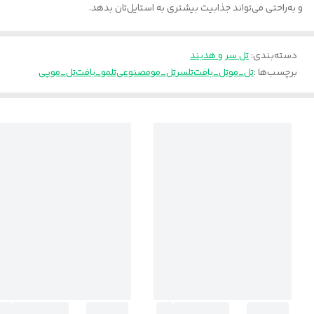
و به‌راحتی می‌تواند جذابیت بیشتری به استایل‌تان بدهد.
دسته‌بندی
:
تل سر و هدبند
برچسب‌ها :
تل_مو
تل_بافت
تلسر
تل_مومصنوعی
تلمو_بافت
تل_مویی