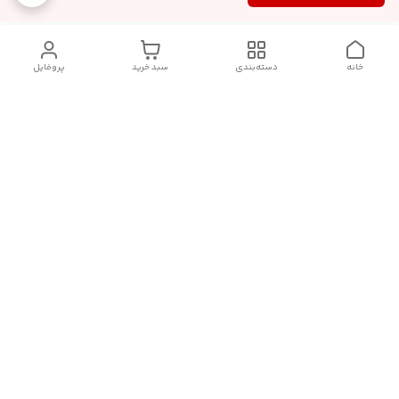
خانه
دسته‌بندی
سبد خرید
پروفایل
دسترسی سریع
سیاست حریم خصوصی
تماس با ما
قوانین و مقررات
درباره ما
شکایات
فروش انواع اکسسوری مو , کش مو , کلیپس مو و کانزاشی و