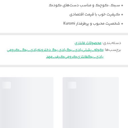
* سبک، کوچک و مناسب دست‌های کودک
* کیفیت خوب با قیمت اقتصادی
* شخصیت محبوب و پرطرفدار Kuromi
دسته‌بندی
:
محصولات فانتزی
برچسب‌ها :
کوله_پشتی
بادی_بگ
بادی بگ دخترونه
بادی_بگ_کرومی
بادی_بگفانتزی
کرومی
کیف_مهد