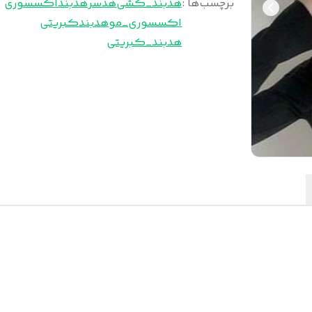
برچسب‌ها :
هدبند_کشی
هدسر
هدبند
اکسسوری
اکسسوری_مو
هدبندکبریتی
هدبند_کبریتی