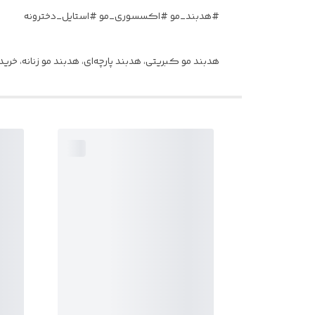
#هدبند_مو #اکسسوری_مو #استایل_دخترونه
هدبند مو کبریتی، هدبند پارچه‌ای، هدبند مو زنانه، خری