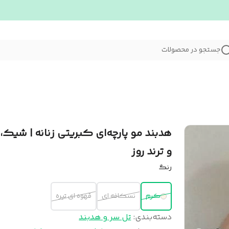
جستجو در محصولات
هدبند مو پارچه‌ای کبریتی زنانه | شیک، 
و ترند روز
رنگ
کرم
نسکافه ای
قهوه ای تیره
دسته‌بندی
:
تل سر و هدبند