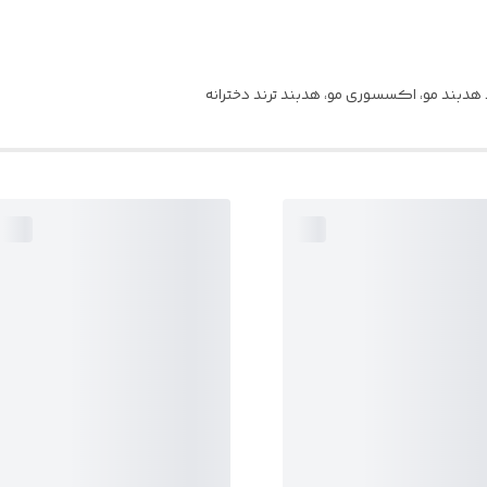
د هدبند مو، اکسسوری مو، هدبند ترند دخترانه