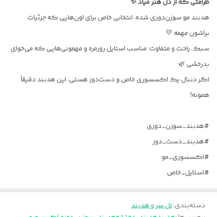
ظرافتی که از دل هنر میاد ✨
هدبند مو سوزن‌دوزی شده، انتخابی خاص برای اون‌هایی که جزئیات
براشون مهمه 💛
سبک، راحت و متفاوت؛ مناسب استایل روزمره و مهمونی‌هایی که می‌خوای
بدرخشی 🌿
اگر دنبال یک اکسسوری خاص و دست‌دوز هستی، این هدبند دقیقاً
همونه!
#هدبند_سوزن_دوزی
#هدبند_دست_دوز
#اکسسوری_مو
#استایل_خاص
دسته‌بندی
:
تل سر و هدبند