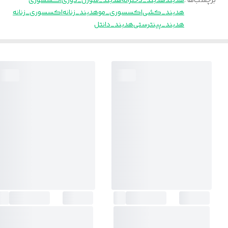
برچسب‌ها :
هدبند
هدبند_دخترانه
هدبند_سوزن_دوزی
اکسسوری
هدبند_کشی
اکسسوری_مو
هدبند_زنانه
اکسسوری_زنانه
هدبند_پینترستی
هدبند_دانتل