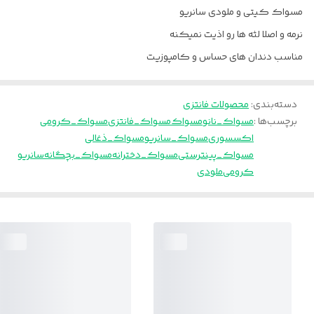
مسواك كيتى و ملودى سانريو
نرمه و اصلا لثه ها رو اذيت نميكنه
مناسب دندان هاى حساس و كامپوزيت
دسته‌بندی
:
محصولات فانتزی
برچسب‌ها :
مسواک_نانو
مسواک
مسواک_فانتزی
مسواک_کرومی
اکسسوری
مسواک_سانریو
مسواک_ذغالی
مسواک_پینترستی
مسواک_دخترانه
مسواک_بچگانه
سانریو
کرومی
ملودی