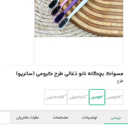
مسواک بچگانه نانو ذغالی طرح کرومی (سانریو)
طرح
کرومی
ملودی
سینامرول
هلو کیتی
بررسی
توضیحات
مشخصات
نظرات کاربران