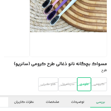
مسواک بچگانه نانو ذغالی طرح کرومی (سانریو)
طرح
کرومی
ملودی
سینامرول
هلو کیتی
بررسی
توضیحات
مشخصات
نظرات کاربران