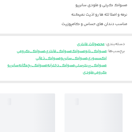
مسواك كيتى و ملودى سانريو
نرمه و اصلا لثه ها رو اذيت نميكنه
مناسب دندان هاى حساس و كامپوزيت
دسته‌بندی
:
محصولات فانتزی
برچسب‌ها :
مسواک_نانو
مسواک
مسواک_فانتزی
مسواک_کرومی
اکسسوری
مسواک_سانریو
مسواک_ذغالی
مسواک_پینترستی
مسواک_دخترانه
مسواک_بچگانه
سانریو
کرومی
ملودی