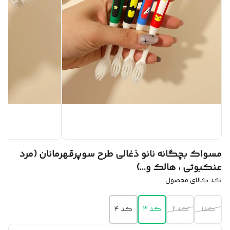
مسواک بچگانه نانو ذغالی طرح سوپرقهرمانان (مرد
عنکبوتی ، هالک و...)
کد کالای محصول
کد۱
کد ۲
کد ۳
کد ۴