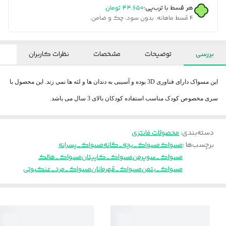
هر قسط با ترب‌پی:
۴۴٬۶۵۰
تومان
۴ قسط ماهانه. بدون سود، چک و ضامن.
بررسی
توضیحات
مشخصات
نظرات کاربران
این مسواک دارای فناوری 3D بوده و آسیبی به دندان ها و لثه ها نمی زند. این محصول با
سری مخصوص کودک مناسب استفاده کودکان بالای 3 سال می باشد.
دسته‌بندی
:
محصولات فانتزی
برچسب‌ها :
مسواک
مسواک_بچه_گانه
مسواک_پسرانه
مسواک_سوپرمن
مسواک_کاپیتان
مسواک_هالک
مسواک_بتمن
مسواک_قهرمانان
مسواک_مرد_عنکبوتی