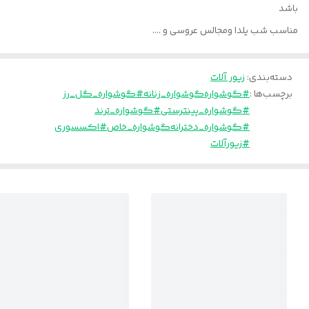
باشد
مناسب شب یلدا ومجالس عروسی و ....
دسته‌بندی
:
زیور آلات
برچسب‌ها :
#گوشواره
گوشواره_زنانه
#گوشواره_گل_رز
#گوشواره_پینترستی
#گوشواره_ترند
#گوشواره_دخترانه
گوشواره_خاص
#اکسسوری
#زیورآلات