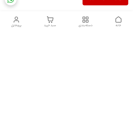
خانه
دسته‌بندی
سبد خرید
پروفایل
دسترسی سریع
سیاست حریم خصوصی
تماس با ما
قوانین و مقررات
درباره ما
شکایات
فروش انواع اکسسوری مو , کش مو , کلیپس مو و کانزاشی و