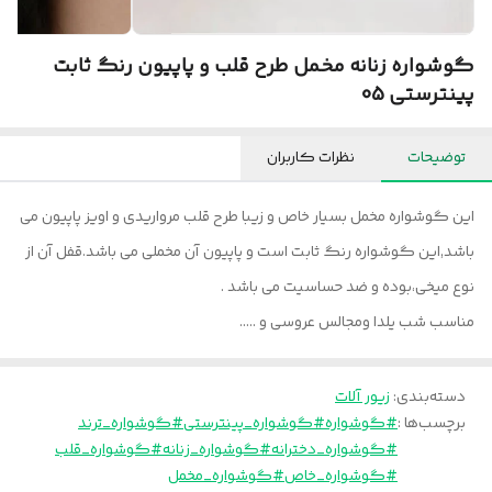
گوشواره زنانه مخمل طرح قلب و پاپیون رنگ ثابت
پینترستی 05
توضیحات
نظرات کاربران
این گوشواره مخمل بسیار خاص و زیبا طرح قلب مرواریدی و اویز پاپیون می
باشد,این گوشواره رنگ ثابت است و پاپیون آن مخملی می باشد.قفل آن از
نوع میخی،بوده و ضد حساسیت می باشد .
مناسب شب یلدا ومجالس عروسی و .....
دسته‌بندی
:
زیور آلات
برچسب‌ها :
#گوشواره
#گوشواره_پینترستی
#گوشواره_ترند
#گوشواره_دخترانه
#گوشواره_زنانه
#گوشواره_قلب
#گوشواره_خاص
#گوشواره_مخمل