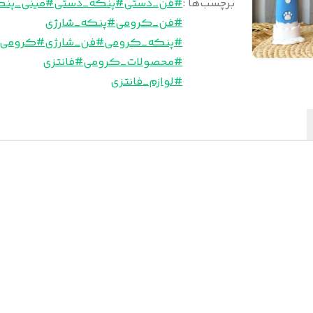
برچسب‌ها :
#فن_دستی
#پنکه_دستی
#مینی_پنک
#فن_کرومی
#پنکه_شارژی
#پنکه_کرومی
#فن_شارژی
#کرومی
#محصولات_کرومی
#فانتزی
#لوازم_فانتزی