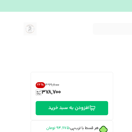
۴۹۹٬۸۰۰
24
%
378,700
افزودن به سبد خرید
هر قسط با ترب‌پی:
۹۴٬۶۷۵
تومان