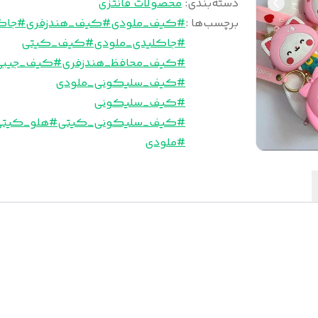
دسته‌بندی
:
محصولات فانتزی
برچسب‌ها :
#کیف_ملودی
#کیف_هندزفری
#جاک
#جاکلیدی_ملودی
#کیف_کیتی
#کیف_محافظ_هندزفری
#کیف_جیبی
#کیف_سلیکونی_ملودی
#کیف_سلیکونی
#کیف_سلیکونی_کیتی
#هلو_کیتی
#ملودی