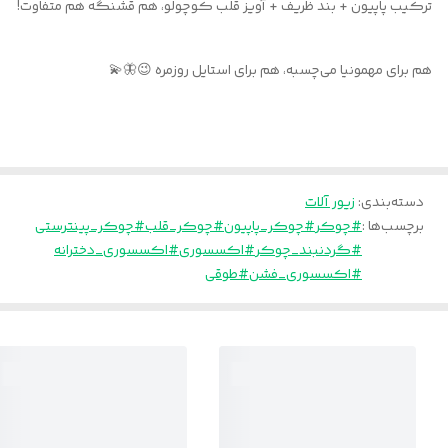
ترکیب پاپیون + بند ظریف + آویز قلب کوچولو، هم قشنگه هم متفاوت!
هم برای مهمونیا می‌چسبه، هم برای استایل روزمره 😉🦋💫
دسته‌بندی
:
زیور آلات
برچسب‌ها :
#چوکر
#چوکر_پاپیون
#چوکر_قلب
#چوکر_پینترستی
#گردنبند_چوکر
#اکسسوری
#اکسسوری_دخترانه
#اکسسوری_فشن
#طوقی