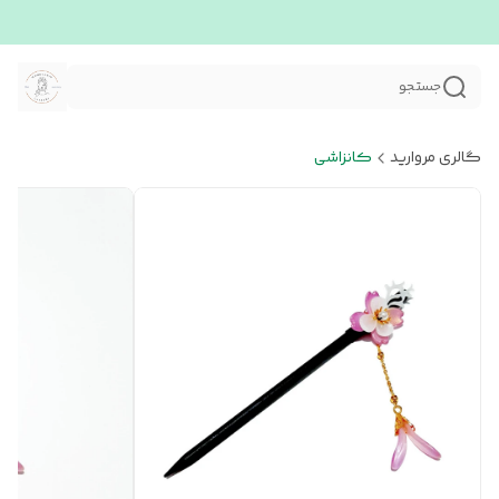
جستجو
گالری مروارید
کانزاشی