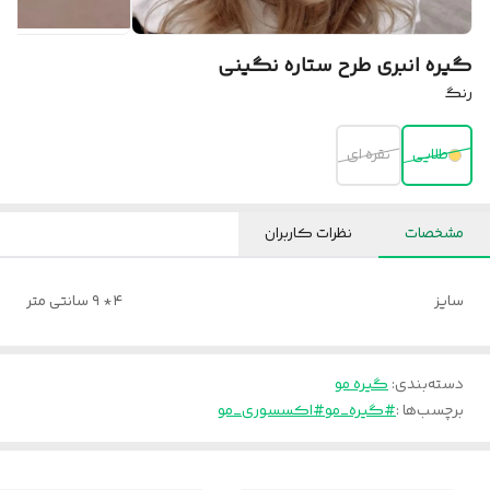
گیره انبری طرح ستاره نگینی
رنگ
طلایی
نقره ای
مشخصات
نظرات کاربران
سایز
۴* ۹ سانتی متر
دسته‌بندی
:
گیره مو
برچسب‌ها :
#گیره_مو
#اکسسوری_مو