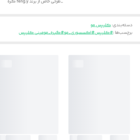
_طرحی خاص از برند feng.y کره
دسته‌بندی
:
کلیپس مو
برچسب‌ها :
#کلیپس
#اکسسوری_مو
#گیره_مو
مینی کلیپس