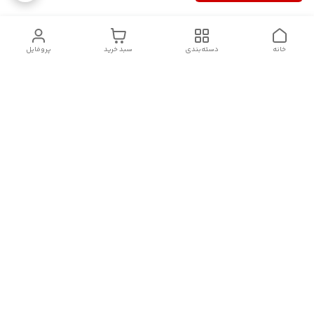
خانه
دسته‌بندی
سبد خرید
پروفایل
دسترسی سریع
سیاست حریم خصوصی
تماس با ما
قوانین و مقررات
درباره ما
شکایات
فروش انواع اکسسوری مو , کش مو , کلیپس مو و کانزاشی و
دیگراکسسوری های ترند وارداتی با قیمت مناسب