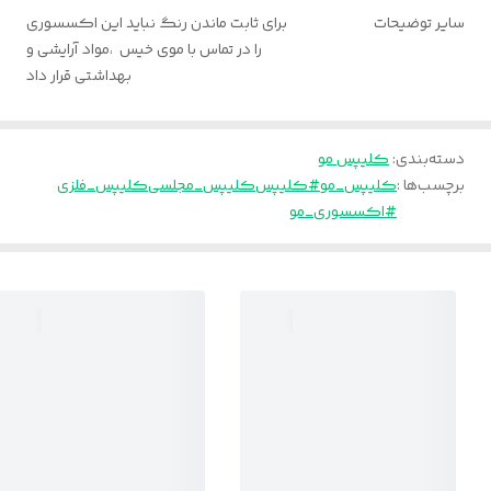
سایر توضیحات
برای ثابت ماندن رنگ نباید این اکسسوری
را در تماس با موی خیس ،مواد آرایشی و
بهداشتی قرار داد
دسته‌بندی
:
کلیپس مو
برچسب‌ها :
کلیپس_مو
#کلیپس
کلیپس_مجلسی
کلیپس_فلزی
#اکسسوری_مو