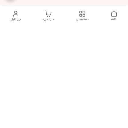
خانه
دسته‌بندی
سبد خرید
پروفایل
دسترسی سریع
سیاست حریم خصوصی
تماس با ما
قوانین و مقررات
درباره ما
شکایات
فروش انواع اکسسوری مو , کش مو , کلیپس مو و کانزاشی و
دیگراکسسوری های ترند وارداتی با قیمت مناسب