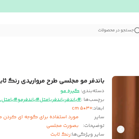
جستجو در محصولات
باندفر مو مجلسی طرح مرواریدی رنگ ثاب
دسته‌بندی
:
گیره مو
برچسب‌ها :
#باندفر
باندفر
بامتل
#باندفرمو
#بامتل_
ابعاد
:
۳۰*۵ cm
سایر
مورد استفاده برای گوجه ای کردن م
توضیحات
:
بصورت مجلسی
سایر ویژگی‌ها
:
رنگ ثابت