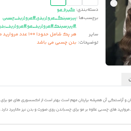
دسته‌بندی
:
گیره مو
برچسب‌ها :
پیرسینگ_مرواریدی
#مروارید_چسبی
#پیرسینک
#مروارید_مو
#مروارید_بدن
سایر
هر پک شامل حدودا ۱۰۰ عدد مروار
توضیحات
:
بدن چسبی می باشد
ن
 و آراستگی آن همیشه برایتان مهم است بهتر است از اکسسوری های مو برای طرا
د.مروارید های چسبی علاوه بر مو برای چسباندن روی صورت و بدن نیز کاربرد دارد .