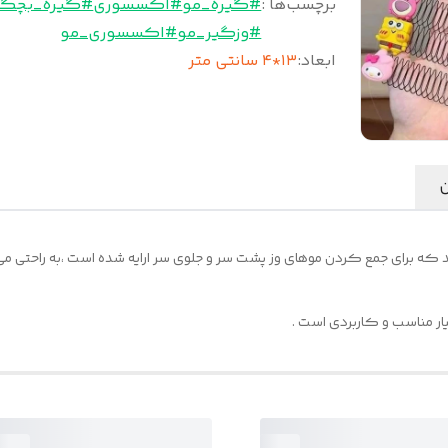
برچسب‌ها :
#گیره_مو
#اکسسوری
#گیره_بچگا
#وزگیر_مو
#اکسسوری_مو
ابعاد
:
۱۳*۴ سانتی متر
ن
ه برای جمع کردن موهای وز پشت سر و جلوی سر ارایه شده است ،به راحتی می ت
یار مناسب و کاربردی است .