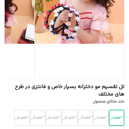
تل تقسیم مو دخترانه بسیار خاص و فانتزی در طرح
های مختلف
کد کالای محصول
کد۱
کد۲
کد۳
کد ۴
کد ۵
کد6
کد ۸