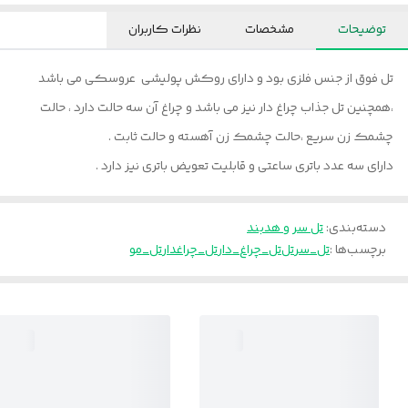
توضیحات
مشخصات
نظرات کاربران
تل فوق از جنس فلزی بود و دارای روکش پولیشی عروسکی می باشد
،همچنین تل جذاب چراغ دار نیز می باشد و چراغ آن سه حالت دارد ، حالت
چشمک زن سریع ،حالت چشمک زن آهسته و حالت ثابت .
دارای سه عدد باتری ساعتی و قابلیت تعویض باتری نیز دارد .
دسته‌بندی
:
تل سر و هدبند
برچسب‌ها :
تل_سر
تل
تل_چراغ_دار
تل_چراغدار
تل_مو