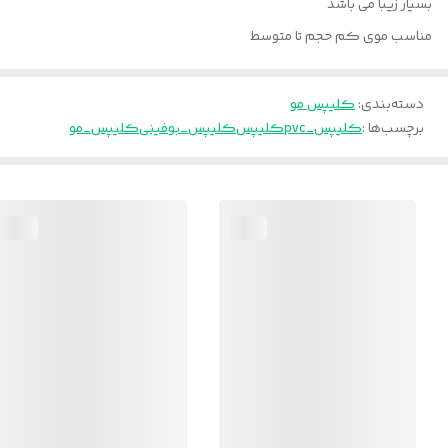
بسیار زیبا می باشد
مناسب موی کم حجم تا متوسط
دسته‌بندی
:
کلیپس مو
برچسب‌ها :
کلیپس_pvc
کلیپس
کلیپس_بوفینی
کلیپس_مو