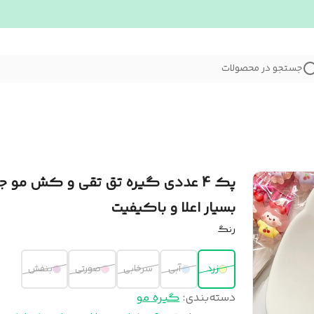
جستجو در محصولات
پک 4 عددی گیره تق تقی و کش مو ج
بسیار اعلا و باکیفیت
رنگ
زرد
آبی
سرخابی
صورتی
بنفش
دسته‌بندی
:
گیره مو