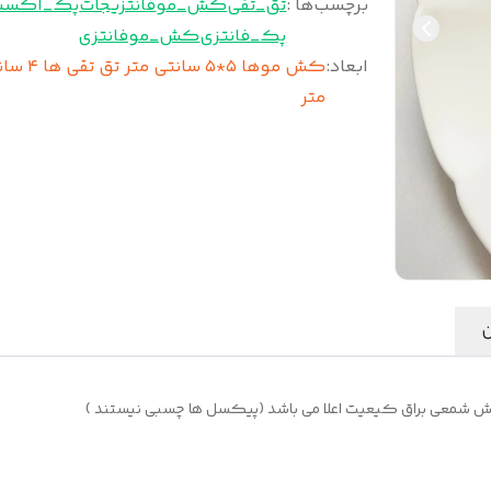
برچسب‌ها :
تق_تقی
کش_مو
فانتزیجات
پک_اکسس
پک_فانتزی
کش_موفانتزی
ابعاد
:
کش موها ۵*۵ سانتی متر 
متر
ن