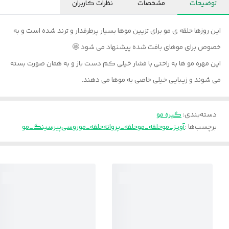
توضیحات
مشخصات
نظرات کاربران
این روزها حلقه ی مو برای تزیین موها بسیار پرطرفدار و ترند شده است و به
خصوص برای موهای بافت شده پیشنهاد می شود 🤩
این مهره مو ها به راحتی با فشار خیلی کم دست باز و به همان صورت بسته
می شوند و زیبایی خیلی خاصی به موها می دهند.
دسته‌بندی
:
گیره مو
برچسب‌ها :
آویز_مو
حلقه_مو
حلقه_پروانه
حلقه_موروسی
پیرسینگ_مو