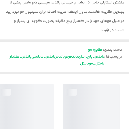
داشتن استایلی خاص در جشن و مهمانی باندفر مجلسی دم ماهی یکی از
بهترین گزینه هاست، بدون اینکه هزینه اضافه برای شینیون مو بپردازید
در منزل موهای خود را در کمتراز پنج دقیقه بصورت گوجه ای بسیار و
شیک در آورید
دسته‌بندی
:
گیره مو
برچسب‌ها :
باندفر_پارچه_ای
باندفرمو
باندفر
باندفر_مجلسی
باندفر_گلدار
بامتل_مو
بامتل