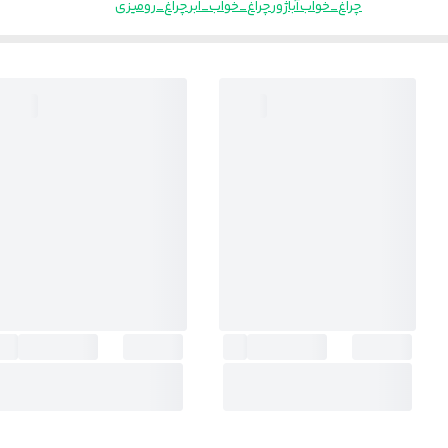
چراغ_خواب
آباژور
چراغ_خواب_ابر
چراغ_رومیزی