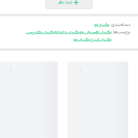
ثبت نظر
دسته‌بندی
:
گیره مو
برچسب‌ها :
گیره_تقسیم _مو
گیره_دخترانه
گیره_کلیپسی
گیره_انبری
گیره_مو