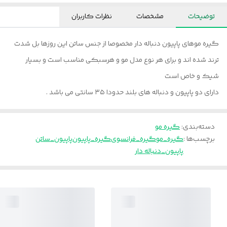
توضیحات
مشخصات
نظرات کاربران
گیره موهای پاپیون دنباله دار مخصوصا از جنس ساتن این روزها بل شدت
ترند شده اند و برای هر نوع مدل مو و هرسبکی مناسب است و بسیار
شیک و خاص است
دارای دو پاپیون و دنباله های بلند حدودا ۳۵ سانتی می باشد .
دسته‌بندی
:
گیره مو
برچسب‌ها :
گیره_مو
گیره_فرانسوی
گیره_پاپیون
پاپیون_ساتن
پاپیون_دنباله دار