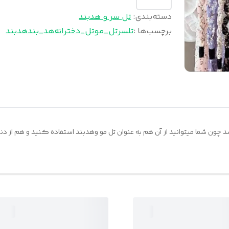
دسته‌بندی
:
تل سر و هدبند
برچسب‌ها :
تلسر
تل_مو
تل_دخترانه
هد_بند
هدبند
د چون شما میتوانید از آن هم به عنوان تل مو وهدبند استفاده کنید و هم از دنبا