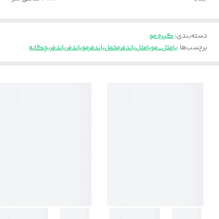
دسته‌بندی
:
گیره مو
برچسب‌ها :
بامتل_مو
بامتل
باندفرمخمل
باندفرمو
باندفر
باندفربچگانه