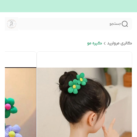
جستجو
گالری مروارید
گیره مو