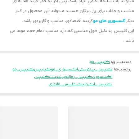
میتواند باب سلیقه تمامی افراد باشد، پس اگر به فکر خرید هدیه ای
مناسب و جذاب برای پارتنرتان هستید میتواند این محصول در کنار
دیگر
اکسسوری های مو
گزینه اقتصادی، مناسب و کاربردی باشد.
این کلیپس به دلیل طول مناسبی که دارد مناسب تمام حجم موها می
باشد .
دسته‌بندی
:
کلیپس مو
برچسب‌ها :
کلیپس_پینترستی
اکسسوری_مو
کیلیپس
کلیپس_مو
اکسسوری
کلیپس_روزانه
پینترست
کلیپس
کلیپس_اکرولیک
کلیپس_فانتزی