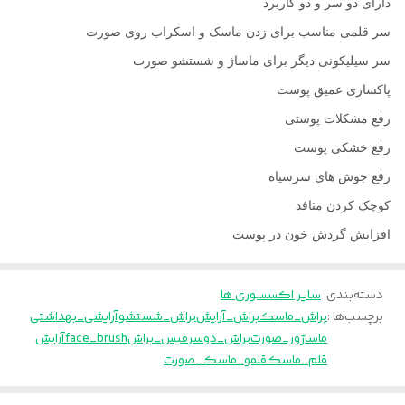
دارای دو سر و دو کاربرد
سر قلمی مناسب برای زدن ماسک و اسکراب روی صورت
سر سیلیکونی دیگر برای ماساژ و شستشو صورت
پاکسازی عمیق پوست
رفع مشکلات پوستی
رفع خشکی پوست
رفع جوش های سرسیاه
کوچک کردن منافذ
افزایش گردش خون در پوست
دسته‌بندی
:
سایر اکسسوری ها
برچسب‌ها :
براش_ماسک
براش_آرایش
براش_شستشو
آرایشی_بهداشتی
ماساژور_صورت
براش_دوسر
فیس_براش
face_brush
آرایش
قلم_ماسک
قلمو_ماسک_صورت