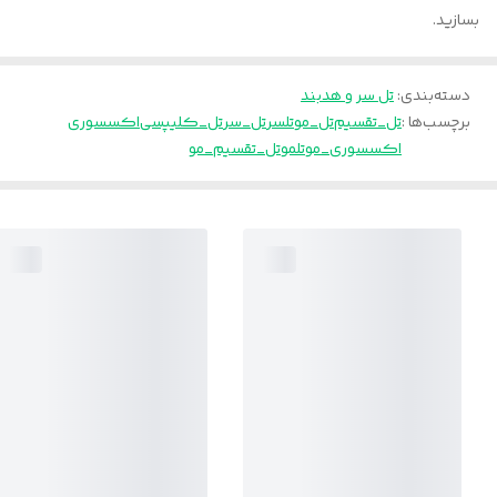
بسازید.
دسته‌بندی
:
تل سر و هدبند
برچسب‌ها :
تل_تقسیم
تل_مو
تلسر
تل_سر
تل_کلیپسی
اکسسوری
اکسسوری_مو
تلمو
تل_تقسیم_مو