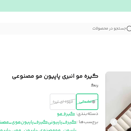
جستجو در محصولات
گیره مو انبری پاپیون مو مصنوعی
رنگ
مشکی
قهوه ای تیره
دسته‌بندی
:
گیره مو
برچسب‌ها :
گیره_پاپیونی
گیره_پاپیون
موی_مصن
پاپیون_مومصنوعی
پاپیون_مویی
پاپیو