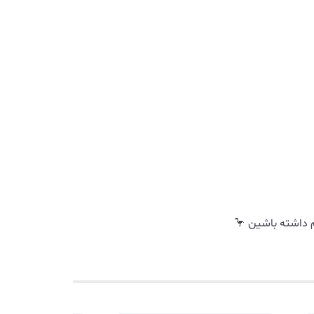
م داشته باشین 🦩