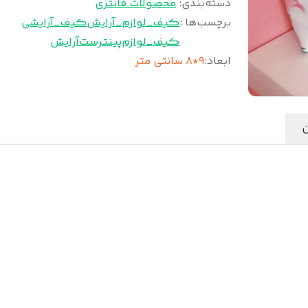
دسته‌بندی
:
محصولات فانتزی
برچسب‌ها :
کیف_لوازم_آرایش
کیف_آرایشی
کیف_لوازم
پینترست
آرایش
ابعاد
:
۹*۸ سانتی متر
ن