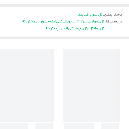
دسته‌بندی
:
تل سر و هدبند
برچسب‌ها :
تل_مو
تل_سر
تل
تل_خرگوشی
اکسسوری_دخترونه
تل_فانتزی
تل_پولیشی
تلسر_پینترستی