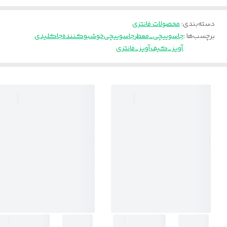
دسته‌بندی
:
محصولات فانتزی
برچسب‌ها :
جاسوییچی_معطر
جاسوییچی
خوشبوکننده
جاکلیدی
آویز_کیف
آویز_فانتزی