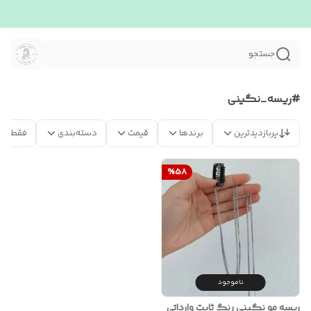
جستجو
#ریسه_نگینی
پربازدیدترین
برندها
قیمت
دسته‌بندی
فقط مح
%
58
ناموجود
ریسه مو نگینی رنگ ثابت وارداتی