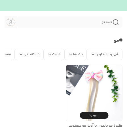
جستجو
#مو
پربازدیدترین
برندها
قیمت
دسته‌بندی
فقط مح
ناموجود
گیره مو پاپیون با آویز مو مصنوعی