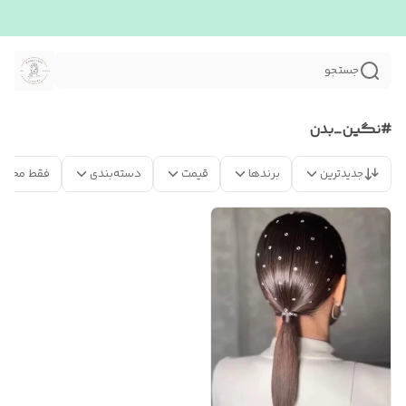
جستجو
#نگین_بدن
جدیدترین
برندها
قیمت
دسته‌بندی
فقط محصو