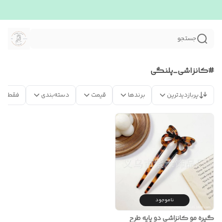
جستجو
#کانزاشی_پلنگی
پربازدیدترین
برندها
قیمت
دسته‌بندی
فقط مح
ناموجود
گیره مو کانزاشی دو پایه طرح